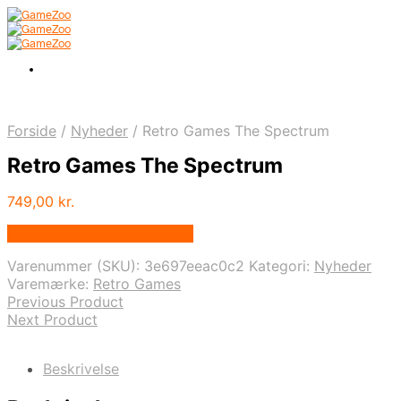
Forside
/
Nyheder
/
Retro Games The Spectrum
Retro Games The Spectrum
749,00
kr.
Bedste pris hos Proshop.dk
Varenummer (SKU):
3e697eeac0c2
Kategori:
Nyheder
Varemærke:
Retro Games
Previous Product
Next Product
Beskrivelse