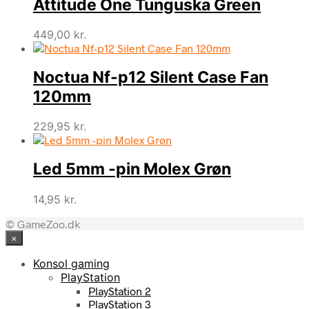
Attitude One Tunguska Green
449,00
kr.
Noctua Nf-p12 Silent Case Fan
120mm
229,95
kr.
Led 5mm -pin Molex Grøn
14,95
kr.
© GameZoo.dk
×
Konsol gaming
PlayStation
PlayStation 2
PlayStation 3