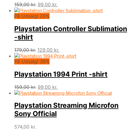
Den
Den
159,00
kr.
99,00
kr.
oprindelige
aktuelle
På Udsalg! 28%
pris
pris
var:
er:
Playstation Controller Sublimation
159,00 kr..
99,00 kr..
-shirt
Den
Den
179,00
kr.
129,00
kr.
oprindelige
aktuelle
På Udsalg! 38%
pris
pris
var:
er:
Playstation 1994 Print -shirt
179,00 kr..
129,00 kr..
Den
Den
159,00
kr.
99,00
kr.
oprindelige
aktuelle
pris
pris
Playstation Streaming Microfon
var:
er:
159,00 kr..
99,00 kr..
Sony Official
574,00
kr.