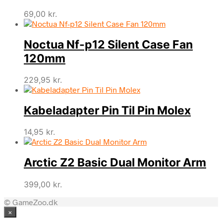
69,00
kr.
Noctua Nf-p12 Silent Case Fan
120mm
229,95
kr.
Kabeladapter Pin Til Pin Molex
14,95
kr.
Arctic Z2 Basic Dual Monitor Arm
399,00
kr.
© GameZoo.dk
×