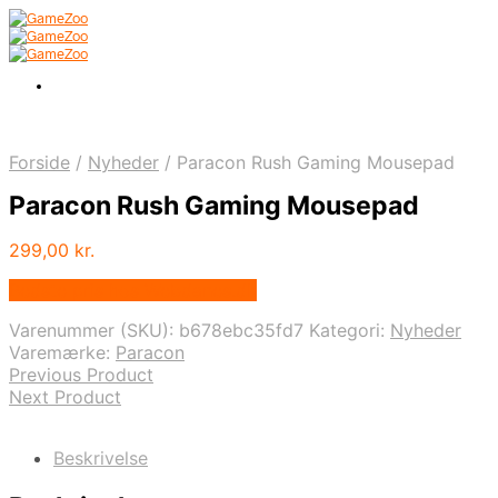
Forside
/
Nyheder
/
Paracon Rush Gaming Mousepad
Paracon Rush Gaming Mousepad
299,00
kr.
Bedste pris hos Webdanes.dk
Varenummer (SKU):
b678ebc35fd7
Kategori:
Nyheder
Varemærke:
Paracon
Previous Product
Next Product
Beskrivelse