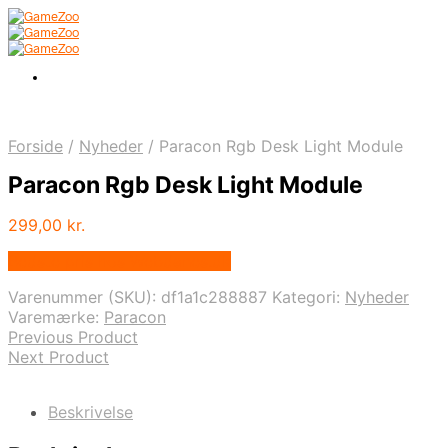
Forside
/
Nyheder
/
Paracon Rgb Desk Light Module
Paracon Rgb Desk Light Module
299,00
kr.
Bedste pris hos Webdanes.dk
Varenummer (SKU):
df1a1c288887
Kategori:
Nyheder
Varemærke:
Paracon
Previous Product
Next Product
Beskrivelse