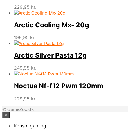
229,95
kr.
Arctic Cooling Mx- 20g
199,95
kr.
Arctic Silver Pasta 12g
249,95
kr.
Noctua Nf-f12 Pwm 120mm
229,95
kr.
© GameZoo.dk
×
Konsol gaming