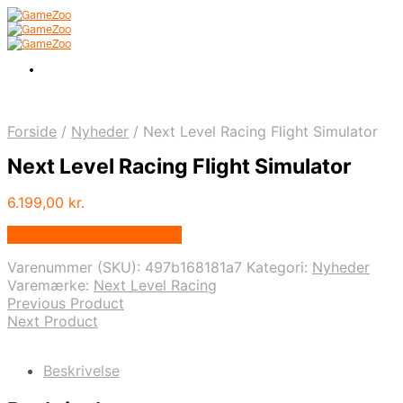
Forside
/
Nyheder
/
Next Level Racing Flight Simulator
Next Level Racing Flight Simulator
6.199,00
kr.
Bedste pris hos Geekd.dk
Varenummer (SKU):
497b168181a7
Kategori:
Nyheder
Varemærke:
Next Level Racing
Previous Product
Next Product
Beskrivelse