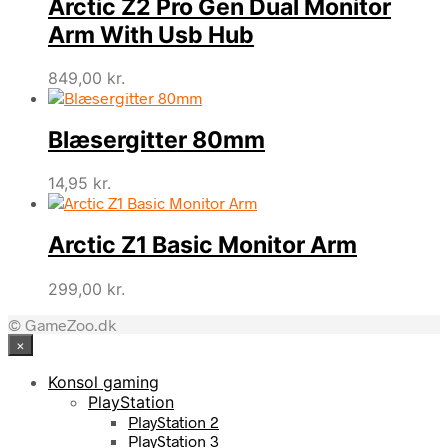
Arctic Z2 Pro Gen Dual Monitor
Arm With Usb Hub
849,00
kr.
Blæsergitter 80mm
14,95
kr.
Arctic Z1 Basic Monitor Arm
299,00
kr.
© GameZoo.dk
×
Konsol gaming
PlayStation
PlayStation 2
PlayStation 3