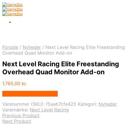
Forside
/
Nyheder
/
Next Level Racing Elite Freestanding
Overhead Quad Monitor Add-on
Next Level Racing Elite Freestanding
Overhead Quad Monitor Add-on
1.765,00
kr.
Bedste pris hos Geekd.dk
Varenummer (SKU):
f5aab7cfe425
Kategori:
Nyheder
Varemærke:
Next Level Racing
Previous Product
Next Product