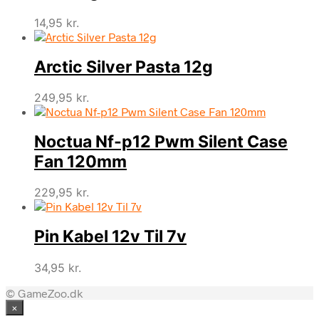
14,95
kr.
Arctic Silver Pasta 12g
249,95
kr.
Noctua Nf-p12 Pwm Silent Case
Fan 120mm
229,95
kr.
Pin Kabel 12v Til 7v
34,95
kr.
© GameZoo.dk
×