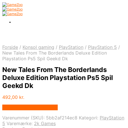
Forside
/
Konsol gaming
/
PlayStation
/
PlayStation 5
/
New Tales From The Borderlands Deluxe Edition
Playstation Ps5 Spil Geekd Dk
New Tales From The Borderlands
Deluxe Edition Playstation Ps5 Spil
Geekd Dk
492,00
kr.
Bedste pris hos Geekd.dk
Varenummer (SKU):
5bb2af214ec8
Kategori:
PlayStation
5
Varemærke:
2k Games