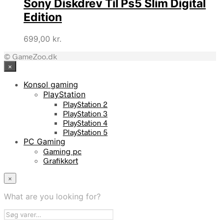
Sony Diskdrev Til Ps5 Slim Digital
Edition
699,00
kr.
© GameZoo.dk
×
Konsol gaming
PlayStation
PlayStation 2
PlayStation 3
PlayStation 4
PlayStation 5
PC Gaming
Gaming pc
Grafikkort
×
What are you looking for?