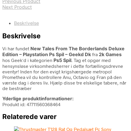
Previous Product
Next Product
Beskrivelse
Beskrivelse
Vi har fundet
New Tales From The Borderlands Deluxe
Edition – Playstation Ps Spil – Geekd Dk
fra
2k Games
hos Geek´d i kategorien
Ps5 Spil
. Tag et opgør med
hensynsløse virksomhedsherrer i dette fortællingsdrevne
eventyr! Inden for den evigt krigshærgede metropol
Promethea vil du kontrollere Anu, Octavio og Fran på den
værste dag i deres liv. Hjælp disse tre elskelige tabere, når
de bestræber
Yderlige produktinformationer:
Produkt id: 47711560368464
Relaterede varer