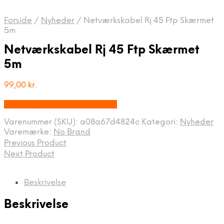
Forside
/
Nyheder
/
Netværkskabel Rj 45 Ftp Skærmet
5m
Netværkskabel Rj 45 Ftp Skærmet
5m
99,00
kr.
Bedste pris hos Webdanes.dk
Varenummer (SKU):
a08a67d4824c
Kategori:
Nyheder
Varemærke:
No Brand
Previous Product
Next Product
Beskrivelse
Beskrivelse