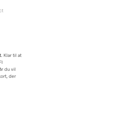
ct
t
. Klar til at
FI
r du vil
ort, der