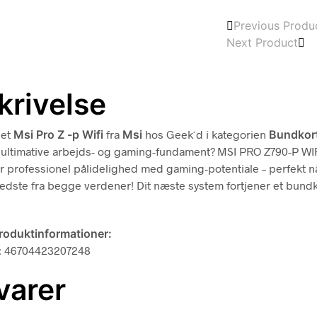
Previous Produ
Next Product
krivelse
det
Msi Pro Z -p Wifi
fra
Msi
hos Geek´d i kategorien
Bundkor
ultimative arbejds- og gaming-fundament? MSI PRO Z790-P WI
 professionel pålidelighed med gaming-potentiale – perfekt nå
edste fra begge verdener! Dit næste system fortjener et bundk
produktinformationer:
d: 46704423207248
varer