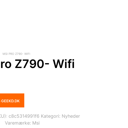
MSI PRO Z790- WIFI
ro Z790- Wifi
S GEEKD.DK
KU):
c8c5314991f6
Kategori:
Nyheder
Varemærke:
Msi