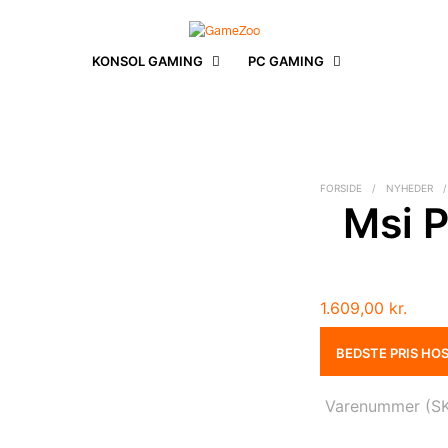
KONSOL GAMING
PC GAMING
FORSIDE
/
NYHEDER
/
Msi P
1.609,00
kr.
BEDSTE PRIS HO
Varenummer (S