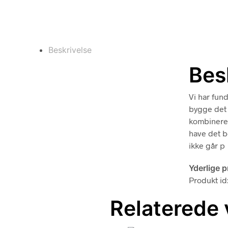
Beskrivelse
Bes
Vi har fun
bygge det 
kombinerer
have det b
ikke går p
Yderlige 
Produkt i
Relaterede 