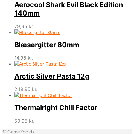
Aerocool Shark Evil Black Edition
140mm
79,95
kr.
Blæsergitter 80mm
14,95
kr.
Arctic Silver Pasta 12g
249,95
kr.
Thermalright Chill Factor
59,95
kr.
© GameZoo.dk