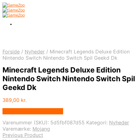
Forside
/
Nyheder
/
Minecraft Legends Deluxe Edition
Nintendo Switch Nintendo Switch Spil Geekd Dk
Minecraft Legends Deluxe Edition
Nintendo Switch Nintendo Switch Spil
Geekd Dk
389,00
kr.
Bedste pris hos Geekd.dk
Varenummer (SKU):
5d5fbf087d55
Kategori:
Nyheder
Varemærke:
Mojang
Previous Product