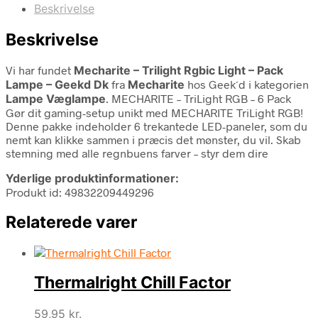
Beskrivelse
Beskrivelse
Vi har fundet
Mecharite – Trilight Rgbic Light – Pack
Lampe – Geekd Dk
fra
Mecharite
hos Geek´d i kategorien
Lampe Væglampe
. MECHARITE – TriLight RGB – 6 Pack
Gør dit gaming-setup unikt med MECHARITE TriLight RGB!
Denne pakke indeholder 6 trekantede LED-paneler, som du
nemt kan klikke sammen i præcis det mønster, du vil. Skab
stemning med alle regnbuens farver – styr dem dire
Yderlige produktinformationer:
Produkt id: 49832209449296
Relaterede varer
Thermalright Chill Factor
59,95
kr.