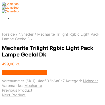
Forside
/
Nyheder
/
Mecharite Trilight Rgbic Light Pack
Lampe Geekd Dk
Mecharite Trilight Rgbic Light Pack
Lampe Geekd Dk
499,00
kr.
Bedste pris hos Geekd.dk
Varenummer (SKU):
4aa502b6a0a7
Kategori:
Nyheder
Varemærke:
Mecharite
Previous Product
Next Product