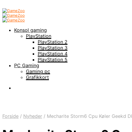
Konsol gaming
PlayStation
PlayStation 2
PlayStation 3
PlayStation 4
PlayStation 5
PC Gaming
Gaming pc
Grafikkort
Forside
/
Nyheder
/
Mecharite Storm6 Cpu Køler Geekd D