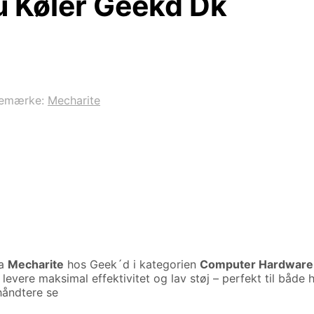
 Køler Geekd Dk
remærke:
Mecharite
ra
Mecharite
hos Geek´d i kategorien
Computer Hardware 
evere maksimal effektivitet og lav støj – perfekt til båd
håndtere se