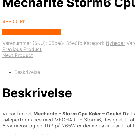
Mecharite Storm6 Cpu
499,00
kr.
Bedste pris hos Geekd.dk
Varenummer (SKU):
05ce8435e0fc
Kategori:
Nyheder
Va
Previous Product
Next Product
Beskrivelse
Beskrivelse
Vi har fundet
Mecharite – Storm Cpu Køler – Geekd Dk
f
køleperformance med MECHARITE Storm6, designet til at l
6 varmerør og en TDP på 265W er denne køler klar til at 