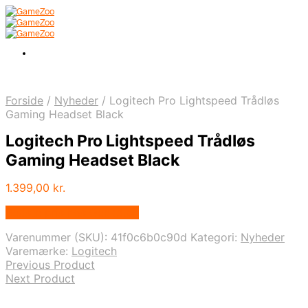
Forside
/
Nyheder
/
Logitech Pro Lightspeed Trådløs
Gaming Headset Black
Logitech Pro Lightspeed Trådløs
Gaming Headset Black
1.399,00
kr.
Bedste pris hos Geekd.dk
Varenummer (SKU):
41f0c6b0c90d
Kategori:
Nyheder
Varemærke:
Logitech
Previous Product
Next Product