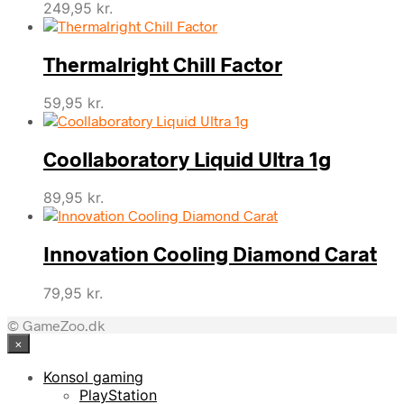
249,95
kr.
Thermalright Chill Factor
59,95
kr.
Coollaboratory Liquid Ultra 1g
89,95
kr.
Innovation Cooling Diamond Carat
79,95
kr.
© GameZoo.dk
×
Konsol gaming
PlayStation