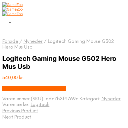
Forside
/
Nyheder
/
Logitech Gaming Mouse G502
Hero Mus Usb
Logitech Gaming Mouse G502 Hero
Mus Usb
540,00
kr.
Bedste pris hos Fcomputer.dk
Varenummer (SKU):
edc7b3f9769c
Kategori:
Nyheder
Varemærke:
Logitech
Previous Product
Next Product