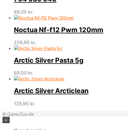
69,00
kr.
Noctua Nf-f12 Pwm 120mm
229,95
kr.
Arctic Silver Pasta 5g
69,00
kr.
Arctic Silver Arcticlean
129,95
kr.
© GameZoo.dk
×