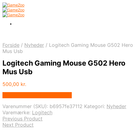
Forside
/
Nyheder
/
Logitech Gaming Mouse G502 Hero
Mus Usb
Logitech Gaming Mouse G502 Hero
Mus Usb
500,00
kr.
Bedste pris hos Fcomputer.dk
Varenummer (SKU):
b6957fe37112
Kategori:
Nyheder
Varemærke:
Logitech
Previous Product
Next Product