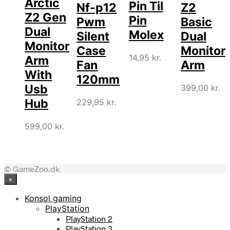
Arctic
Pin Til
Nf-p12
Z2
Z2 Gen
Pin
Pwm
Basic
Dual
Molex
Silent
Dual
Monitor
Case
Monitor
14,95
kr.
Arm
Fan
Arm
With
120mm
Usb
399,00
kr.
Hub
229,95
kr.
599,00
kr.
© GameZoo.dk
×
Konsol gaming
PlayStation
PlayStation 2
PlayStation 3