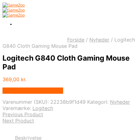
Forside
/
Nyheder
/
Logitech
G840 Cloth Gaming Mouse Pad
Logitech G840 Cloth Gaming Mouse
Pad
369,00
kr.
Bedste pris hos Geekd.dk
Varenummer (SKU):
22238b9f1d49
Kategori:
Nyheder
Varemærke:
Logitech
Previous Product
Next Product
Beskrivelse