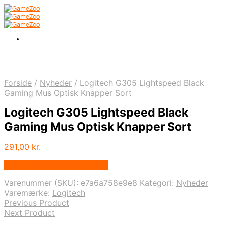
Forside
/
Nyheder
/
Logitech G305 Lightspeed Black
Gaming Mus Optisk Knapper Sort
Logitech G305 Lightspeed Black
Gaming Mus Optisk Knapper Sort
291,00
kr.
Bedste pris hos Proshop.dk
Varenummer (SKU):
e7a6a758e9e8
Kategori:
Nyheder
Varemærke:
Logitech
Previous Product
Next Product