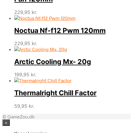
229,95
kr.
Noctua Nf-f12 Pwm 120mm
229,95
kr.
Arctic Cooling Mx- 20g
199,95
kr.
Thermalright Chill Factor
59,95
kr.
© GameZoo.dk
×