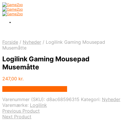
Forside
/
Nyheder
/
Logilink Gaming Mousepad
Musemåtte
Logilink Gaming Mousepad
Musemåtte
247,00
kr.
Bedste pris hos Fcomputer.dk
Varenummer (SKU):
d8ac68596315
Kategori:
Nyheder
Varemærke:
Logilink
Previous Product
Next Product