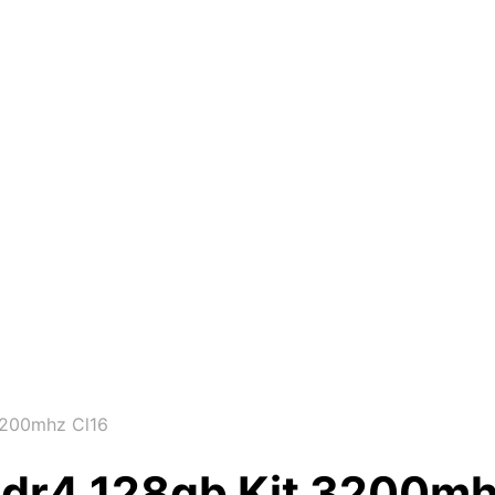
3200mhz Cl16
Ddr4 128gb Kit 3200mh