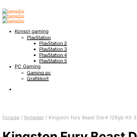
Konsol gaming
PlayStation
PlayStation 2
PlayStation 3
PlayStation 4
PlayStation 5
PC Gaming
Gaming pc
Grafikkort
Forside
/
Nyheder
/
Kingston Fury Beast Ddr4 128gb Kit 
Kingston Fury Beast 