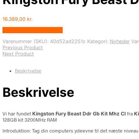
16.389,00
kr.
Bedste pris hos Geekd.dk
Varenummer (SKU):
40d52ad2251c
Kategori:
Nyheder
Va
Previous Product
Next Product
Beskrivelse
Beskrivelse
Vi har fundet
Kingston Fury Beast Ddr Gb Kit Mhz Cl
fra
K
128GB kit 3200MHz RAM
Introduktion: Tag din computers ydeevne til det næste nive