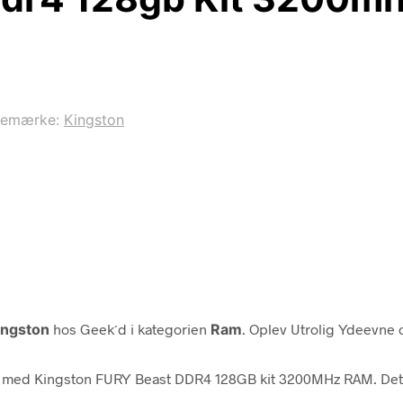
remærke:
Kingston
ingston
hos Geek´d i kategorien
Ram
. Oplev Utrolig Ydeevne
au med Kingston FURY Beast DDR4 128GB kit 3200MHz RAM. Dett