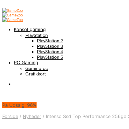
Konsol gaming
PlayStation
PlayStation 2
PlayStation 3
PlayStation 4
PlayStation 5
PC Gaming
Gaming pc
Grafikkort
På Udsalg! 96%
Forside
/
Nyheder
/
Intenso Ssd Top Performance 256gb 