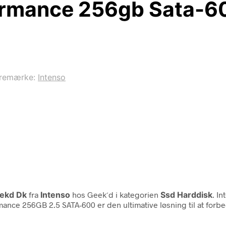
formance 256gb Sata-6
remærke:
Intenso
eekd Dk
fra
Intenso
hos Geek´d i kategorien
Ssd Harddisk
. I
mance 256GB 2.5 SATA-600 er den ultimative løsning til at fo