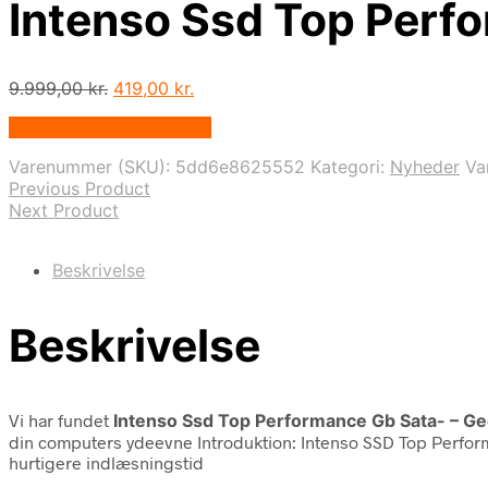
Intenso Ssd Top Per
Den
Den
9.999,00
kr.
419,00
kr.
oprindelige
aktuelle
På Udsalg hos Geekd.dk
pris
pris
var:
er:
Varenummer (SKU):
5dd6e8625552
Kategori:
Nyheder
Va
9.999,00 kr..
419,00 kr..
Previous Product
Next Product
Beskrivelse
Beskrivelse
Vi har fundet
Intenso Ssd Top Performance Gb Sata- – G
din computers ydeevne Introduktion: Intenso SSD Top Perfor
hurtigere indlæsningstid