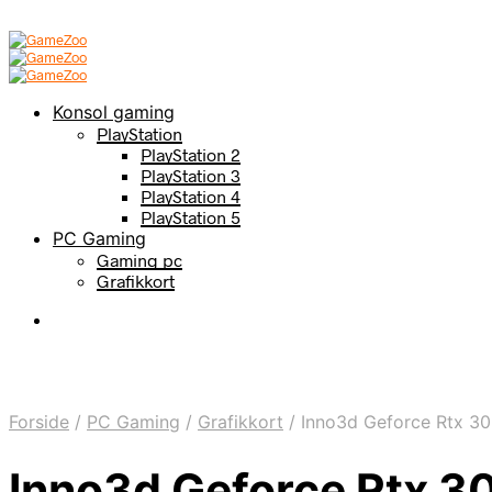
Konsol gaming
PlayStation
PlayStation 2
PlayStation 3
PlayStation 4
PlayStation 5
PC Gaming
Gaming pc
Grafikkort
Forside
/
PC Gaming
/
Grafikkort
/
Inno3d Geforce Rtx 30
Inno3d Geforce Rtx 3