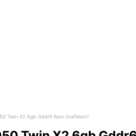
50 Twin X2 6gb Gddr6 Ram Grafikkort
050 Twin X2 6gb Gddr6