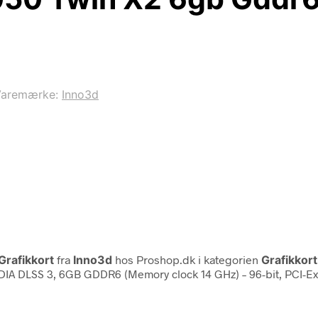
Varemærke:
Inno3d
Grafikkort
fra
Inno3d
hos Proshop.dk i kategorien
Grafikkort
IA DLSS 3, 6GB GDDR6 (Memory clock 14 GHz) – 96-bit, PCI-Expres