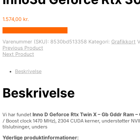
1.574,00
kr.
Bedste pris hos Proshop.dk
Varenummer (SKU):
8530bd513358
Kategori:
Grafikkort
Previous Product
Next Product
Beskrivelse
Beskrivelse
Vi har fundet
Inno D Geforce Rtx Twin X – Gb Gddr Ram – 
/ Boost clock 1470 MHz), 2304 CUDA kerner, understøtter NVID
tilslutninger, unders
Yderlige produktinformationer: