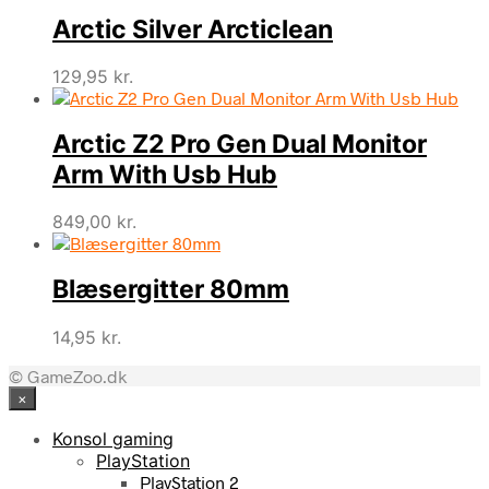
Arctic Silver Arcticlean
129,95
kr.
Arctic Z2 Pro Gen Dual Monitor
Arm With Usb Hub
849,00
kr.
Blæsergitter 80mm
14,95
kr.
© GameZoo.dk
×
Konsol gaming
PlayStation
PlayStation 2