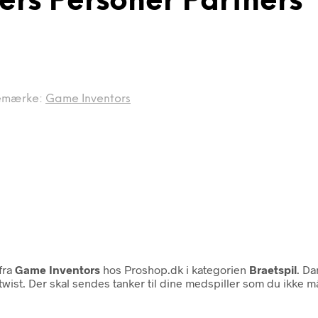
ers Personer Partners
emærke:
Game Inventors
fra
Game Inventors
hos Proshop.dk i kategorien
Braetspil
. Da
ist. Der skal sendes tanker til dine medspiller som du ikke m