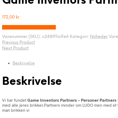
Game Inventors Partn
172,00
kr.
Bedste pris hos Proshop.dk
Varenummer (SKU):
c2481f9a1fe6
Kategori:
Nyheder
Var
Previous Product
Next Product
Beskrivelse
Beskrivelse
Vi har fundet
Game Inventors Partners – Personer Partners
med alle jeres brikker.Partners minder om LUDO men med et tw
man brikken vi