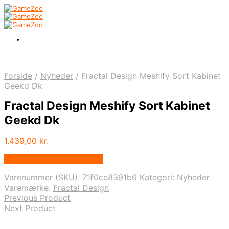
Forside
/
Nyheder
/
Fractal Design Meshify Sort Kabinet
Geekd Dk
Fractal Design Meshify Sort Kabinet
Geekd Dk
1.439,00
kr.
Bedste pris hos Geekd.dk
Varenummer (SKU):
71f0ce8391b6
Kategori:
Nyheder
Varemærke:
Fractal Design
Previous Product
Next Product