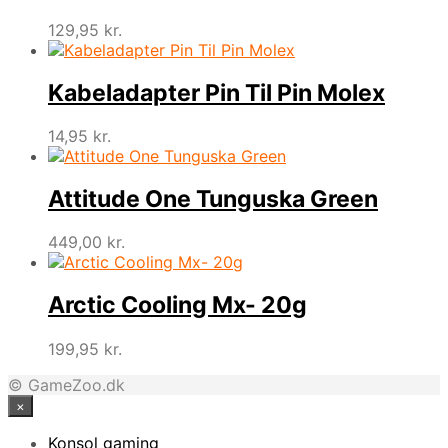
129,95
kr.
Kabeladapter Pin Til Pin Molex
14,95
kr.
Attitude One Tunguska Green
449,00
kr.
Arctic Cooling Mx- 20g
199,95
kr.
© GameZoo.dk
×
Konsol gaming