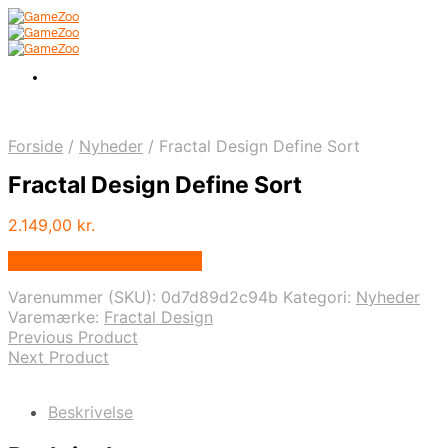
Forside
/
Nyheder
/
Fractal Design Define Sort
Fractal Design Define Sort
2.149,00
kr.
Bedste pris hos Geekd.dk
Varenummer (SKU):
0d7d89d2c94b
Kategori:
Nyheder
Varemærke:
Fractal Design
Previous Product
Next Product
Beskrivelse