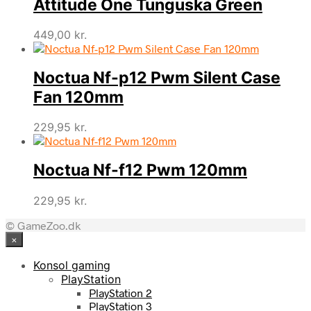
Attitude One Tunguska Green
449,00
kr.
Noctua Nf-p12 Pwm Silent Case
Fan 120mm
229,95
kr.
Noctua Nf-f12 Pwm 120mm
229,95
kr.
© GameZoo.dk
×
Konsol gaming
PlayStation
PlayStation 2
PlayStation 3