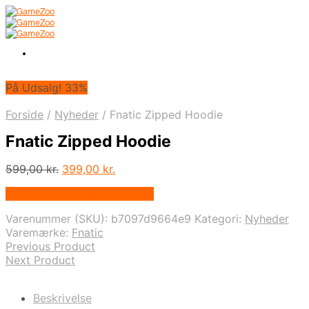
På Udsalg! 33%
Forside
/
Nyheder
/
Fnatic Zipped Hoodie
Fnatic Zipped Hoodie
Den
Den
599,00
kr.
399,00
kr.
oprindelige
aktuelle
På Udsalg hos Webdanes.dk
pris
pris
var:
er:
Varenummer (SKU):
b7097d9664e9
Kategori:
Nyheder
599,00 kr..
399,00 kr..
Varemærke:
Fnatic
Previous Product
Next Product
Beskrivelse