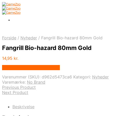
Forside
/
Nyheder
/
Fangrill Bio-hazard 80mm Gold
Fangrill Bio-hazard 80mm Gold
14,95
kr.
Bedste pris hos Webdanes.dk
Varenummer (SKU):
d962d5473ca6
Kategori:
Nyheder
Varemærke:
No Brand
Previous Product
Next Product
Beskrivelse