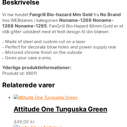
Beskrivelse
Vi har fundet
Fangrill Bio-hazard Mm Gold
fra
No Brand
hos WEBdanes i kategorien
Noname-1269 Noname-
1268 Noname-1295
. FanGrill Bio-Hazard 80mm Gold er et
stål gitter udskåret med et fedt design til din blæser.
– Made of steel and custom cut on a laser
– Perfect for decorate blow holes and power supply rear
– Mirrored chrome finish on the outside
– Gives your case a uniq
Yderlige produktinformationer:
Produkt id: XX011
Relaterede varer
Attitude One Tunguska Green
449,00
kr.