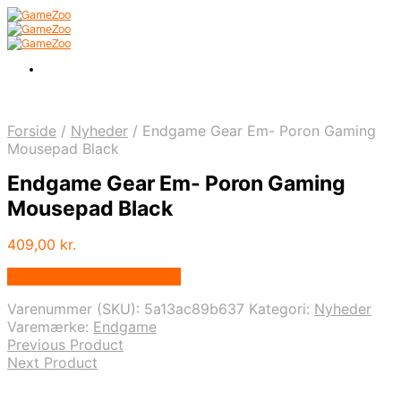
Forside
/
Nyheder
/
Endgame Gear Em- Poron Gaming
Mousepad Black
Endgame Gear Em- Poron Gaming
Mousepad Black
409,00
kr.
Bedste pris hos Geekd.dk
Varenummer (SKU):
5a13ac89b637
Kategori:
Nyheder
Varemærke:
Endgame
Previous Product
Next Product