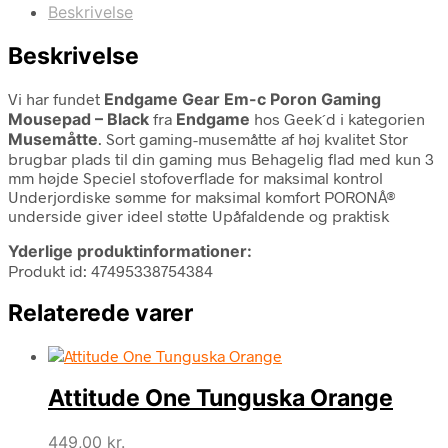
Beskrivelse
Beskrivelse
Vi har fundet
Endgame Gear Em-c Poron Gaming
Mousepad – Black
fra
Endgame
hos Geek´d i kategorien
Musemåtte
. Sort gaming-musemåtte af høj kvalitet Stor
brugbar plads til din gaming mus Behagelig flad med kun 3
mm højde Speciel stofoverflade for maksimal kontrol
Underjordiske sømme for maksimal komfort PORONÂ®
underside giver ideel støtte Upåfaldende og praktisk
Yderlige produktinformationer:
Produkt id: 47495338754384
Relaterede varer
Attitude One Tunguska Orange
449,00
kr.