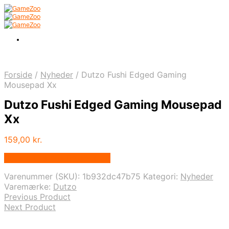
Forside
/
Nyheder
/
Dutzo Fushi Edged Gaming
Mousepad Xx
Dutzo Fushi Edged Gaming Mousepad
Xx
159,00
kr.
Bedste pris hos Proshop.dk
Varenummer (SKU):
1b932dc47b75
Kategori:
Nyheder
Varemærke:
Dutzo
Previous Product
Next Product