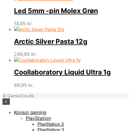
Led 5mm -pin Molex Grøn
14,95
kr.
Arctic Silver Pasta 12g
249,95
kr.
Coollaboratory Liquid Ultra 1g
89,95
kr.
© GameZoo.dk
×
Konsol gaming
PlayStation
PlayStation 2
PlayStation 3