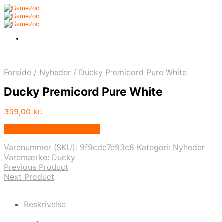
Forside
/
Nyheder
/
Ducky Premicord Pure White
Ducky Premicord Pure White
359,00
kr.
Bedste pris hos Geekd.dk
Varenummer (SKU):
9f9cdc7e93c8
Kategori:
Nyheder
Varemærke:
Ducky
Previous Product
Next Product
Beskrivelse