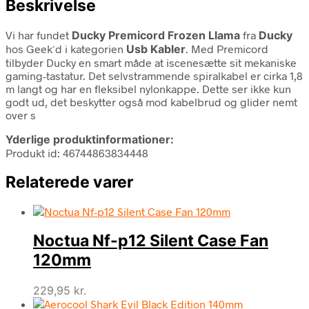
Beskrivelse
Vi har fundet
Ducky Premicord Frozen Llama
fra
Ducky
hos Geek´d i kategorien
Usb Kabler
. Med Premicord
tilbyder Ducky en smart måde at iscenesætte sit mekaniske
gaming-tastatur. Det selvstrammende spiralkabel er cirka 1,8
m langt og har en fleksibel nylonkappe. Dette ser ikke kun
godt ud, det beskytter også mod kabelbrud og glider nemt
over s
Yderlige produktinformationer:
Produkt id: 46744863834448
Relaterede varer
Noctua Nf-p12 Silent Case Fan
120mm
229,95
kr.