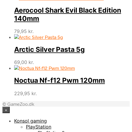
Aerocool Shark Evil Black Edition
140mm
79,95
kr.
Arctic Silver Pasta 5g
69,00
kr.
Noctua Nf-f12 Pwm 120mm
229,95
kr.
© GameZoo.dk
×
Konsol gaming
PlayStation