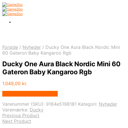
Forside
/
Nyheder
/
Ducky One Aura Black Nordic Mini
60 Gateron Baby Kangaroo Rgb
Ducky One Aura Black Nordic Mini 60
Gateron Baby Kangaroo Rgb
1.049,00
kr.
Bedste pris hos Geekd.dk
Varenummer (SKU):
9164e5198181
Kategori:
Nyheder
Varemærke:
Ducky
Previous Product
Next Product