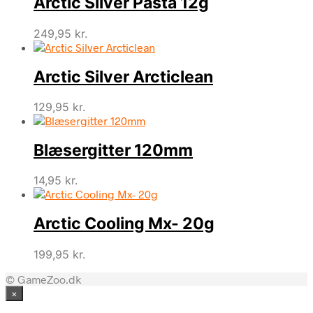
Arctic Silver Pasta 12g
249,95
kr.
Arctic Silver Arcticlean
129,95
kr.
Blæsergitter 120mm
14,95
kr.
Arctic Cooling Mx- 20g
199,95
kr.
© GameZoo.dk
×