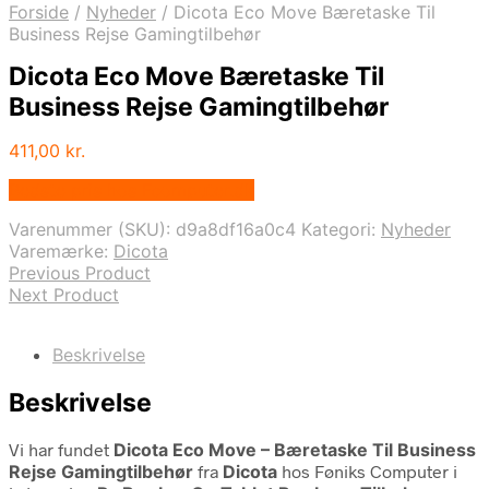
Forside
/
Nyheder
/
Dicota Eco Move Bæretaske Til
Business Rejse Gamingtilbehør
Dicota Eco Move Bæretaske Til
Business Rejse Gamingtilbehør
411,00
kr.
Bedste pris hos Fcomputer.dk
Varenummer (SKU):
d9a8df16a0c4
Kategori:
Nyheder
Varemærke:
Dicota
Previous Product
Next Product
Beskrivelse
Beskrivelse
Vi har fundet
Dicota Eco Move – Bæretaske Til Business
Rejse Gamingtilbehør
fra
Dicota
hos Føniks Computer i