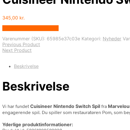
345,00
kr.
Bedste pris hos Geekd.dk
Varenummer (SKU):
65985e37c03e
Kategori:
Nyheder
Va
Previous Product
Next Product
Beskrivelse
Beskrivelse
Vi har fundet
Cuisineer Nintendo Switch Spil
fra
Marvelou
engagerende spil. Du spiller som restauratøren Pom, som begi
Yderlige produktinformationer: