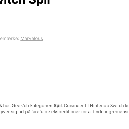
remærke:
Marvelous
s
hos Geek´d i kategorien
Spil
. Cuisineer til Nintendo Switch k
ver sig ud på farefulde ekspeditioner for at finde ingrediense