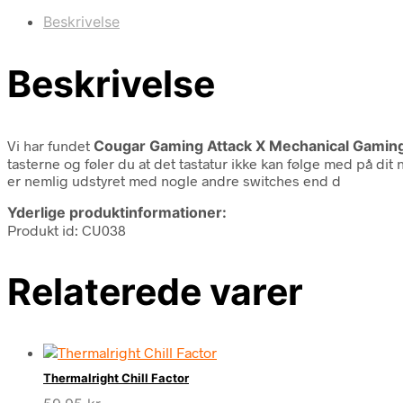
Beskrivelse
Beskrivelse
Vi har fundet
Cougar Gaming Attack X Mechanical Gamin
tasterne og føler du at det tastatur ikke kan følge med på dit 
er nemlig udstyret med nogle andre switches end d
Yderlige produktinformationer:
Produkt id: CU038
Relaterede varer
Thermalright Chill Factor