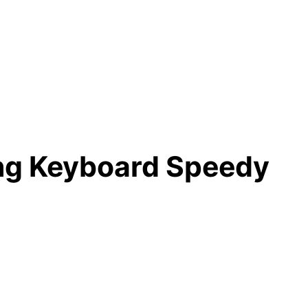
ng Keyboard Speedy