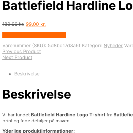
Battlefield Hardline Lo
Den
Den
189,00
kr.
99,00
kr.
oprindelige
aktuelle
På Udsalg hos Webdanes.dk
pris
pris
var:
er:
Varenummer (SKU):
5d8bd17d3a6f
Kategori:
Nyheder
Var
189,00 kr..
99,00 kr..
Previous Product
Next Product
Beskrivelse
Beskrivelse
Vi har fundet
Battlefield Hardline Logo T-shirt
fra
Battlefie
print og fede detaljer på maven
Yderlige produktinformationer: