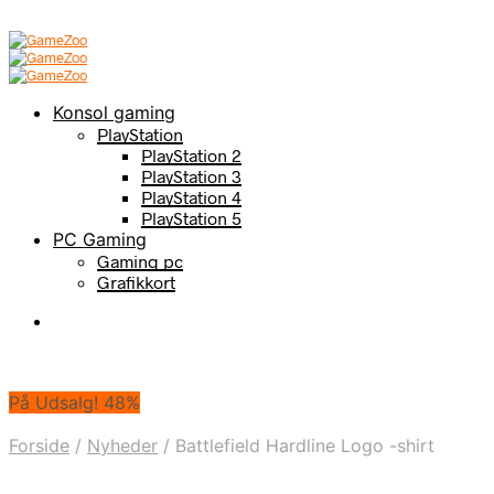
Konsol gaming
PlayStation
PlayStation 2
PlayStation 3
PlayStation 4
PlayStation 5
PC Gaming
Gaming pc
Grafikkort
På Udsalg! 48%
Forside
/
Nyheder
/
Battlefield Hardline Logo -shirt