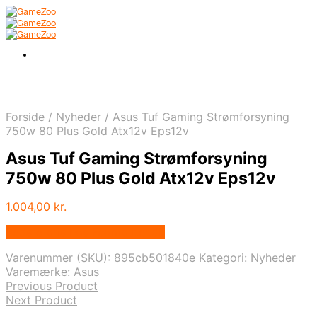
Forside
/
Nyheder
/
Asus Tuf Gaming Strømforsyning
750w 80 Plus Gold Atx12v Eps12v
Asus Tuf Gaming Strømforsyning
750w 80 Plus Gold Atx12v Eps12v
1.004,00
kr.
Bedste pris hos Fcomputer.dk
Varenummer (SKU):
895cb501840e
Kategori:
Nyheder
Varemærke:
Asus
Previous Product
Next Product