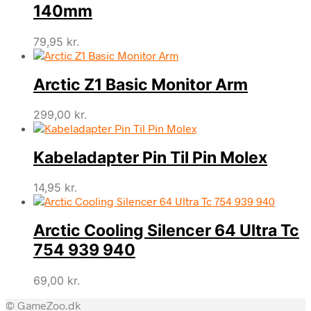
140mm
79,95
kr.
Arctic Z1 Basic Monitor Arm
299,00
kr.
Kabeladapter Pin Til Pin Molex
14,95
kr.
Arctic Cooling Silencer 64 Ultra Tc
754 939 940
69,00
kr.
© GameZoo.dk