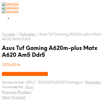
Forside
/
Nyheder
/
Asus Tuf Gaming A620m-plus Matx
A620 Am5 Ddr5
Asus Tuf Gaming A620m-plus Matx
A620 Am5 Ddr5
1.076,00
kr.
Bedste pris hos Geekd.dk
Varenummer (SKU):
523db9a2632f
Kategori:
Nyheder
Varemærke:
Asus
Previous Product
Next Product