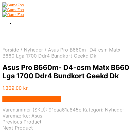
Forside
/
Nyheder
/
Asus Pro B660m- D4-csm Matx
B660 Lga 1700 Ddr4 Bundkort Geekd Dk
Asus Pro B660m- D4-csm Matx B660
Lga 1700 Ddr4 Bundkort Geekd Dk
1.369,00
kr.
Bedste pris hos Geekd.dk
Varenummer (SKU):
91caa61a845e
Kategori:
Nyheder
Varemærke:
Asus
Previous Product
Next Product