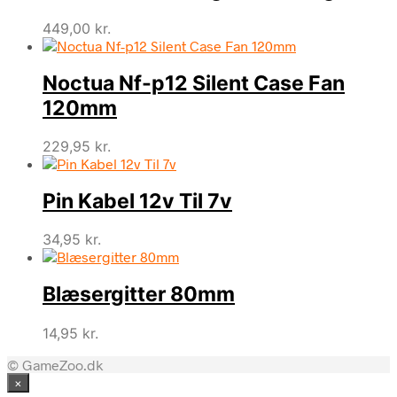
449,00
kr.
Noctua Nf-p12 Silent Case Fan
120mm
229,95
kr.
Pin Kabel 12v Til 7v
34,95
kr.
Blæsergitter 80mm
14,95
kr.
© GameZoo.dk
×