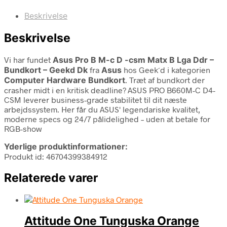
Beskrivelse
Beskrivelse
Vi har fundet
Asus Pro B M-c D -csm Matx B Lga Ddr –
Bundkort – Geekd Dk
fra
Asus
hos Geek´d i kategorien
Computer Hardware Bundkort
. Træt af bundkort der
crasher midt i en kritisk deadline? ASUS PRO B660M-C D4-
CSM leverer business-grade stabilitet til dit næste
arbejdssystem. Her får du ASUS' legendariske kvalitet,
moderne specs og 24/7 pålidelighed – uden at betale for
RGB-show
Yderlige produktinformationer:
Produkt id: 46704399384912
Relaterede varer
Attitude One Tunguska Orange