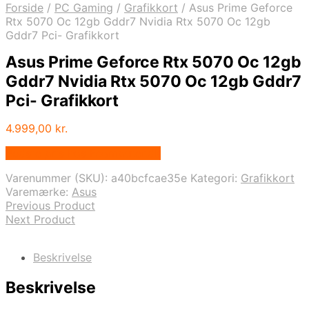
Forside
/
PC Gaming
/
Grafikkort
/
Asus Prime Geforce
Rtx 5070 Oc 12gb Gddr7 Nvidia Rtx 5070 Oc 12gb
Gddr7 Pci- Grafikkort
Asus Prime Geforce Rtx 5070 Oc 12gb
Gddr7 Nvidia Rtx 5070 Oc 12gb Gddr7
Pci- Grafikkort
4.999,00
kr.
Bedste pris hos Fcomputer.dk
Varenummer (SKU):
a40bcfcae35e
Kategori:
Grafikkort
Varemærke:
Asus
Previous Product
Next Product
Beskrivelse
Beskrivelse