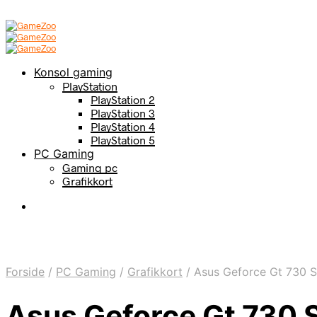
Konsol gaming
PlayStation
PlayStation 2
PlayStation 3
PlayStation 4
PlayStation 5
PC Gaming
Gaming pc
Grafikkort
Forside
/
PC Gaming
/
Grafikkort
/
Asus Geforce Gt 730 S
Asus Geforce Gt 730 S