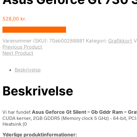
528,00
kr.
Bedste pris hos Proshop.dk
Varenummer (SKU):
70ab00288881
Kategori:
Grafikkort
V
Previous Product
Next Product
Beskrivelse
Beskrivelse
Vi har fundet
Asus Geforce Gt Silent – Gb Gddr Ram – Gra
CUDA kerner, 2GB GDDR5 (Memory clock 5 GHz) – 64-bit, PCI-Ex
Heatsink (0
Yderlige produktinformationer: