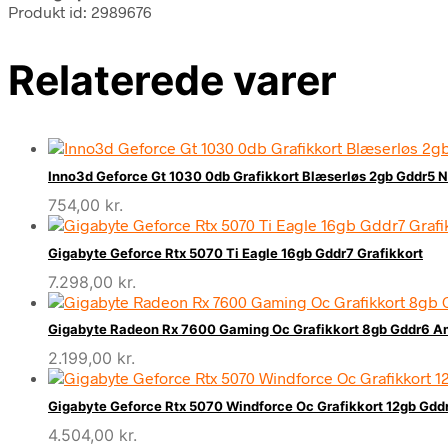
Produkt id: 2989676
Relaterede varer
Inno3d Geforce Gt 1030 0db Grafikkort Blæserløs 2gb Gddr5 N
754,00
kr.
Gigabyte Geforce Rtx 5070 Ti Eagle 16gb Gddr7 Grafikkort
7.298,00
kr.
Gigabyte Radeon Rx 7600 Gaming Oc Grafikkort 8gb Gddr6 A
2.199,00
kr.
Gigabyte Geforce Rtx 5070 Windforce Oc Grafikkort 12gb Gddr
4.504,00
kr.