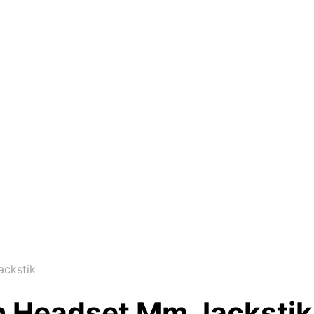
ckstik
n Headset Mm Jackstik