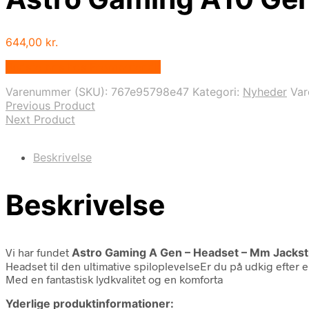
644,00
kr.
Bedste pris hos Fcomputer.dk
Varenummer (SKU):
767e95798e47
Kategori:
Nyheder
Va
Previous Product
Next Product
Beskrivelse
Beskrivelse
Vi har fundet
Astro Gaming A Gen – Headset – Mm Jackst
Headset til den ultimative spiloplevelseEr du på udkig efter 
Med en fantastisk lydkvalitet og en komforta
Yderlige produktinformationer: