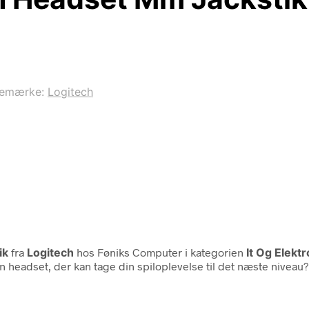
remærke:
Logitech
ik
fra
Logitech
hos Føniks Computer i kategorien
It Og Elekt
en headset, der kan tage din spiloplevelse til det næste nivea