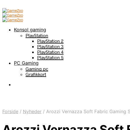
Konsol gaming
PlayStation
PlayStation 2
PlayStation 3
PlayStation 4
PlayStation 5
PC Gaming
Gaming pc
Grafikkort
Forside
/
Nyheder
/
Arozzi Vernazza Soft Fabric Gaming S
Arozzi Vernazza Soft 