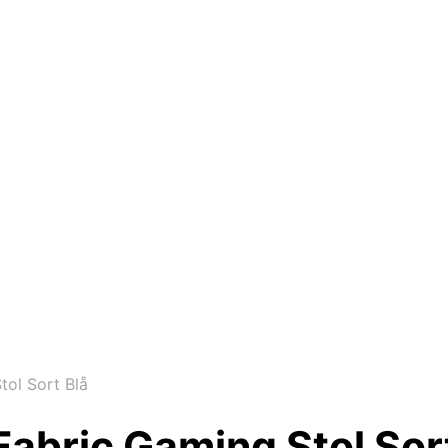
tol Sort Blå
Fabric Gaming Stol Sor