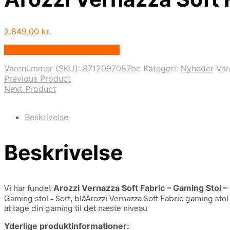
2.849,00
kr.
Bedste pris hos Fcomputer.dk
Varenummer (SKU):
8712097087bc
Kategori:
Nyheder
Va
Previous Product
Next Product
Beskrivelse
Beskrivelse
Vi har fundet
Arozzi Vernazza Soft Fabric – Gaming Stol – 
Gaming stol – Sort, blåArozzi Vernazza Soft Fabric gaming sto
at tage din gaming til det næste niveau
Yderlige produktinformationer: