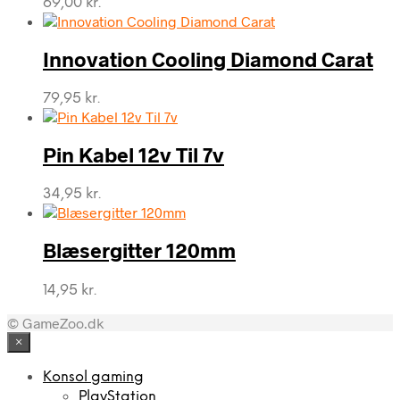
69,00
kr.
Innovation Cooling Diamond Carat
79,95
kr.
Pin Kabel 12v Til 7v
34,95
kr.
Blæsergitter 120mm
14,95
kr.
© GameZoo.dk
×
Konsol gaming
PlayStation