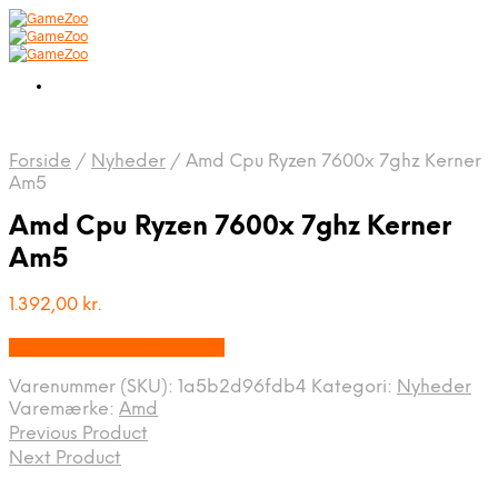
Forside
/
Nyheder
/
Amd Cpu Ryzen 7600x 7ghz Kerner
Am5
Amd Cpu Ryzen 7600x 7ghz Kerner
Am5
1.392,00
kr.
Bedste pris hos Geekd.dk
Varenummer (SKU):
1a5b2d96fdb4
Kategori:
Nyheder
Varemærke:
Amd
Previous Product
Next Product